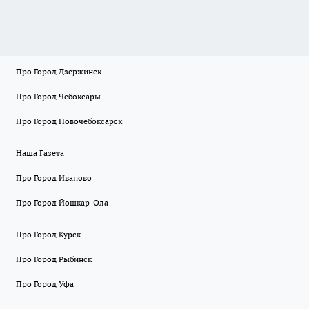
Про Город Дзержинск
Про Город Чебоксары
Про Город Новочебоксарск
Наша Газета
Про Город Иваново
Про Город Йошкар-Ола
Про Город Курск
Про Город Рыбинск
Про Город Уфа