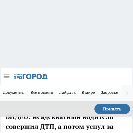
Документы
Все новости
Лайфхак
В мире
Здоровье
Зака
Принять
ВИДЕО: неадекватный водитель
совершил ДТП, а потом уснул за