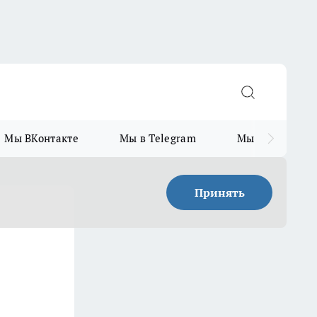
Мы ВКонтакте
Мы в Telegram
Мы в MAX
Принять