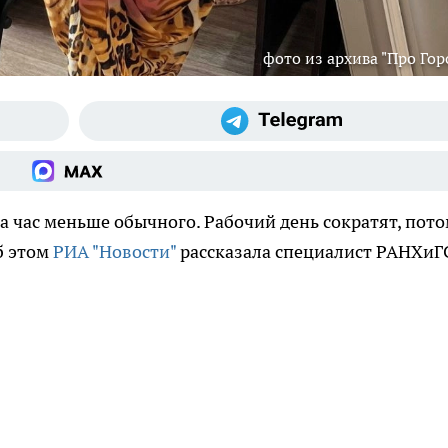
фото из архива "Про Гор
а час меньше обычного. Рабочий день сократят, пот
б этом
РИА "Новости"
рассказала специалист РАНХиГ