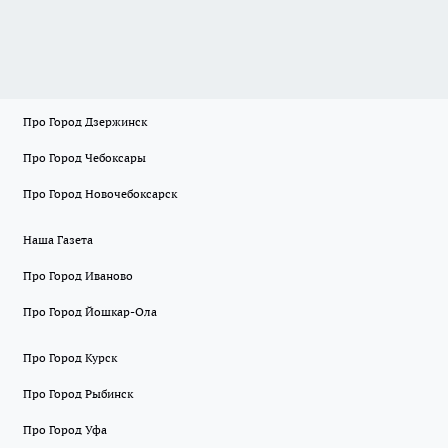
Про Город Дзержинск
Про Город Чебоксары
Про Город Новочебоксарск
Наша Газета
Про Город Иваново
Про Город Йошкар-Ола
Про Город Курск
Про Город Рыбинск
Про Город Уфа