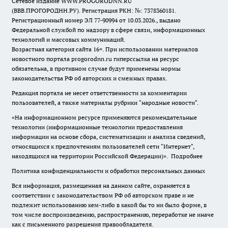
Сетевое издание WWW.PROGORODNN.RU
(ВВВ.ПРОГОРОДНН.РУ). Регистрация РКН: №: 7378360181.
Регистрационный номер ЭЛ 77-90994 от 10.03.2026., выдано
Федеральной службой по надзору в сфере связи, информационных
технологий и массовых коммуникаций.
Возрастная категория сайта 16+. При использовании материалов
новостного портала progorodnn.ru гиперссылка на ресурс
обязательна
,
в противном случае будут применены нормы
законодательства РФ об авторских и смежных правах.
Редакция портала не несет ответственности за комментарии
пользователей, а также материалы рубрики "народные новости".
«На информационном ресурсе применяются рекомендательные
технологии (информационные технологии предоставления
информации на основе сбора, систематизации и анализа сведений,
относящихся к предпочтениям пользователей сети "Интернет",
находящихся на территории Российской Федерации)».
Подробнее
Политика конфиденциальности и обработки персональных данных
Вся информация, размещенная на данном сайте, охраняется в
соответствии с законодательством РФ об авторском праве и не
подлежит использованию кем-либо в какой бы то ни было форме, в
том числе воспроизведению, распространению, переработке не иначе
как с письменного разрешения правообладателя.