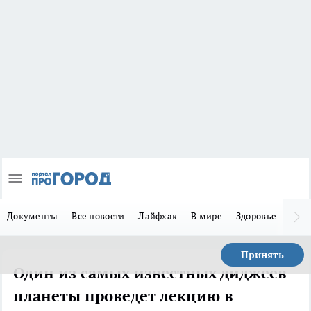
Документы
Все новости
Лайфхак
В мире
Здоровье
Зака
Принять
Один из самых известных диджеев
планеты проведет лекцию в