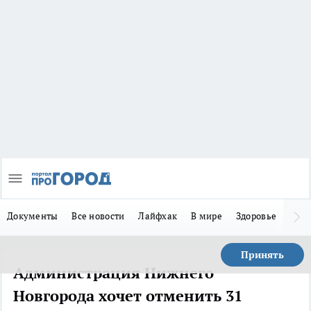
Документы
Все новости
Лайфхак
В мире
Здоровье
Зака
Принять
Администрация Нижнего
Новгорода хочет отменить 31