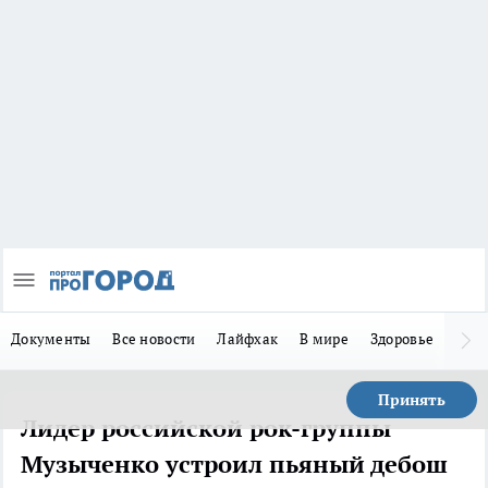
Документы
Все новости
Лайфхак
В мире
Здоровье
Зака
Принять
Лидер российской рок-группы
Музыченко устроил пьяный дебош