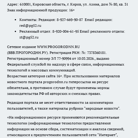
Адрес: 610001, Кировская область, г. Киров, ул. Азина, дом № 80, кв. 31
Знак информационной продукции: 16+
Контакты: Редакция: 8-927-669-90-87 Email редакции:
red@pg52.ru
Рекламный отдел: 8-920-004-61-95 Email рекламного отдела:
st@pg52.ru
Сетевое издание WWW.PROGORODNN.RU
(ВВВ.ПРОГОРОДНН.РУ). Регистрация РКН: №: 7378360181.
Регистрационный номер ЭЛ 77-90994 от 10.03.2026., выдано
Федеральной службой по надзору в сфере связи, информационных
технологий и массовых коммуникаций.
Возрастная категория сайта 16+. При использовании материалов
новостного портала progorodnn.ru гиперссылка на ресурс
обязательна
,
в противном случае будут применены нормы
законодательства РФ об авторских и смежных правах.
Редакция портала не несет ответственности за комментарии
пользователей, а также материалы рубрики "народные новости".
«На информационном ресурсе применяются рекомендательные
технологии (информационные технологии предоставления
информации на основе сбора, систематизации и анализа сведений,
относящихся к предпочтениям пользователей сети "Интернет",