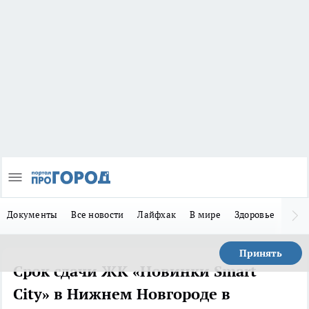
Документы
Все новости
Лайфхак
В мире
Здоровье
Зака
Принять
Срок сдачи ЖК «Новинки Smart
City» в Нижнем Новгороде в