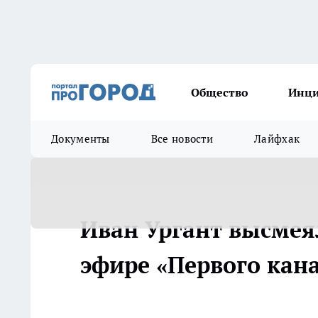
Общество
Инц
Документы
Все новости
Лайфхак
Иван Ургант высмея
эфире «Первого кан