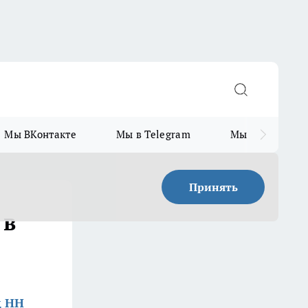
Мы ВКонтакте
Мы в Telegram
Мы в MAX
Принять
 в
д НН