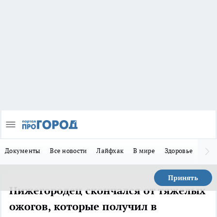
Документы
Все новости
Лайфхак
В мире
Здоровье
Зака
Принять
Нижегородец скончался от тяжелых
ожогов, которые получил в