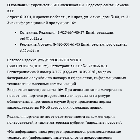
О компании: Учредитель: ИП Звеняцкая Е.А. Редактор сайта: Бакаева
Ю.Г.
Адрес: 610001, Кировская область, г. Киров, ул. Азина, дом № 80, кв. 31
Знак информационной продукции: 16+
Контакты: Редакция: 8-927-669-90-87 Email редакции:
red@pg52.ru
Рекламный отдел: 8-920-004-61-95 Email рекламного отдела:
st@pg52.ru
Сетевое издание WWW.PROGORODNN.RU
(ВВВ.ПРОГОРОДНН.РУ). Регистрация РКН: №: 7378360181.
Регистрационный номер ЭЛ 77-90994 от 10.03.2026., выдано
Федеральной службой по надзору в сфере связи, информационных
технологий и массовых коммуникаций.
Возрастная категория сайта 16+. При использовании материалов
новостного портала progorodnn.ru гиперссылка на ресурс
обязательна
,
в противном случае будут применены нормы
законодательства РФ об авторских и смежных правах.
Редакция портала не несет ответственности за комментарии
пользователей, а также материалы рубрики "народные новости".
«На информационном ресурсе применяются рекомендательные
технологии (информационные технологии предоставления