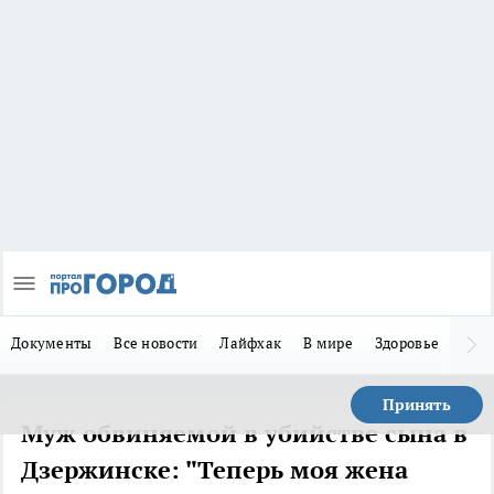
Документы
Все новости
Лайфхак
В мире
Здоровье
Зака
Принять
Муж обвиняемой в убийстве сына в
Дзержинске: "Теперь моя жена