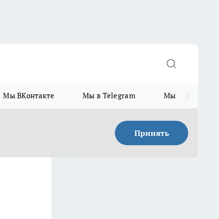
Мы ВКонтакте
Мы в Telegram
Мы в MAX
Принять