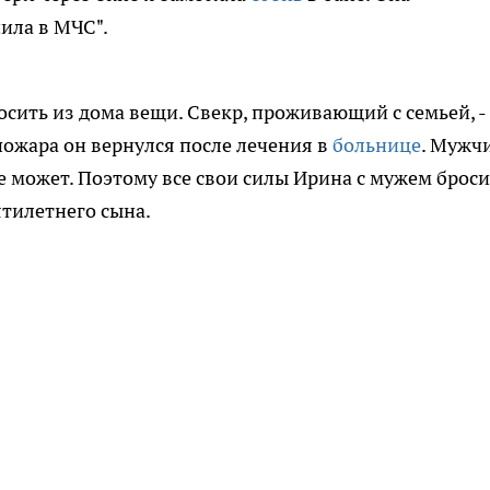
нила в МЧС".
сить из дома вещи. Свекр, проживающий с семьей, -
 пожара он вернулся после лечения в
больнице
. Мужч
е может. Поэтому все свои силы Ирина с мужем брос
ятилетнего сына.