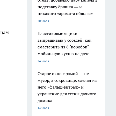
отель: добавляю пару капель в
подставку ёршика — и
никакого «аромата общаги»
20 июля
дцам
Пластиковые ящики
выпрашиваю у соседей: как
смастерить из 6 "коробок"
мобильную кухню на даче
24 июля
Старое окно с рамой — не
мусор, а сокровище: сделал из
него «фальш‑витраж» и
украшение для стены дачного
домика
14 июля