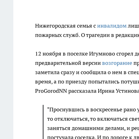
Нижегородская семья с
инвалидом
лиши
пожарных служб. О трагедии в редакц
12 ноября в поселке Игумново сгорел д
предварительной версии
возгорание
пр
заметила сразу и сообщила о нем в спе
время, а по приезду попытались потуш
ProGorodNN рассказала Ирина Устинова
"Проснувшись в воскресенье рано у
то отключаться, то включаться све
заняться домашними делами, и реш
постучала соседка. И по дороге к 