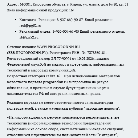
Адрес: 610001, Кировская область, г. Киров, ул. Азина, дом № 80, кв. 31
Знак информационной продукции: 16+
Контакты: Редакция: 8-927-669-90-87 Email редакции:
red@pg52.ru
Рекламный отдел: 8-920-004-61-95 Email рекламного отдела:
st@pg52.ru
Сетевое издание WWW.PROGORODNN.RU
(ВВВ.ПРОГОРОДНН.РУ). Регистрация РКН: №: 7378360181.
Регистрационный номер ЭЛ 77-90994 от 10.03.2026., выдано
Федеральной службой по надзору в сфере связи, информационных
технологий и массовых коммуникаций.
Возрастная категория сайта 16+. При использовании материалов
новостного портала progorodnn.ru гиперссылка на ресурс
обязательна
,
в противном случае будут применены нормы
законодательства РФ об авторских и смежных правах.
Редакция портала не несет ответственности за комментарии
пользователей, а также материалы рубрики "народные новости".
«На информационном ресурсе применяются рекомендательные
технологии (информационные технологии предоставления
информации на основе сбора, систематизации и анализа сведений,
относящихся к предпочтениям пользователей сети "Интернет",