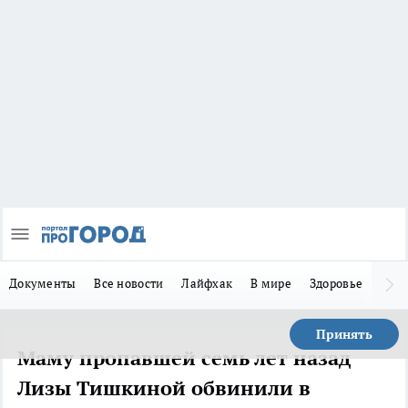
Документы
Все новости
Лайфхак
В мире
Здоровье
Зака
Принять
Маму пропавшей семь лет назад
Лизы Тишкиной обвинили в