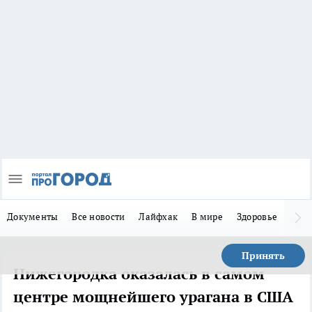
Документы
Все новости
Лайфхак
В мире
Здоровье
Зака
Принять
Нижегородка оказалась в самом
центре мощнейшего урагана в США