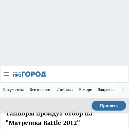
Документы
Все новости
Лайфхак
В мире
Здоровье
Зака
Принять
Танцоры пройдут отбор на
"Матрешка Battle 2012"