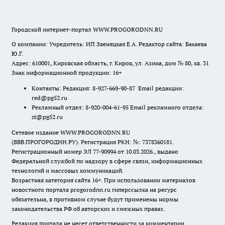
Городской интернет-портал WWW.PROGORODNN.RU
О компании: Учредитель: ИП Звеняцкая Е.А. Редактор сайта: Бакаева
Ю.Г.
Адрес: 610001, Кировская область, г. Киров, ул. Азина, дом № 80, кв. 31
Знак информационной продукции: 16+
Контакты: Редакция: 8-927-669-90-87 Email редакции:
red@pg52.ru
Рекламный отдел: 8-920-004-61-95 Email рекламного отдела:
st@pg52.ru
Сетевое издание WWW.PROGORODNN.RU
(ВВВ.ПРОГОРОДНН.РУ). Регистрация РКН: №: 7378360181.
Регистрационный номер ЭЛ 77-90994 от 10.03.2026., выдано
Федеральной службой по надзору в сфере связи, информационных
технологий и массовых коммуникаций.
Возрастная категория сайта 16+. При использовании материалов
новостного портала progorodnn.ru гиперссылка на ресурс
обязательна
,
в противном случае будут применены нормы
законодательства РФ об авторских и смежных правах.
Редакция портала не несет ответственности за комментарии