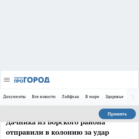
Документы
Все новости
Лайфхак
В мире
Здоровье
Зака
Принять
Дачника из Борского района
отправили в колонию за удар