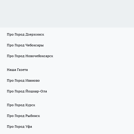
Про Город Дзержинск
Про Город Чебоксары
Про Город Новочебоксарск
Наша Газета
Про Город Иваново
Про Город Йошкар-Ола
Про Город Курск
Про Город Рыбинск
Про Город Уфа