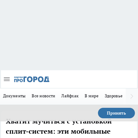
Документы
Все новости
Лайфхак
В мире
Здоровье
Зака
Принять
Хватит мучиться с установкой
сплит-систем: эти мобильные