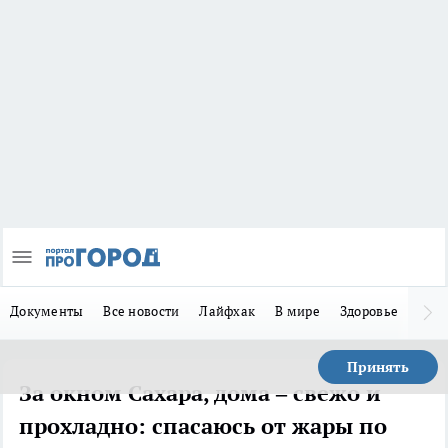
Документы
Все новости
Лайфхак
В мире
Здоровье
Зака
Принять
За окном Сахара, дома – свежо и
прохладно: спасаюсь от жары по