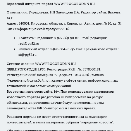
Городской интернет-портал WWW.PROGORODNN.RU
О компании: Учредитель: ИП Звеняцкая Е.А. Редактор сайта: Бакаева
Ю.Г.
Адрес: 610001, Кировская область, г. Киров, ул. Азина, дом № 80, кв. 31
Знак информационной продукции: 16+
Контакты: Редакция: 8-927-669-90-87 Email редакции:
red@pg52.ru
Рекламный отдел: 8-920-004-61-95 Email рекламного отдела:
st@pg52.ru
Сетевое издание WWW.PROGORODNN.RU
(ВВВ.ПРОГОРОДНН.РУ). Регистрация РКН: №: 7378360181.
Регистрационный номер ЭЛ 77-90994 от 10.03.2026., выдано
Федеральной службой по надзору в сфере связи, информационных
технологий и массовых коммуникаций.
Возрастная категория сайта 16+. При использовании материалов
новостного портала progorodnn.ru гиперссылка на ресурс
обязательна
,
в противном случае будут применены нормы
законодательства РФ об авторских и смежных правах.
Редакция портала не несет ответственности за комментарии
пользователей, а также материалы рубрики "народные новости".
«На информационном ресурсе применяются рекомендательные