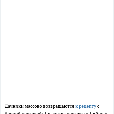
Дачники массово возвращаются
к рецепту
с
борной кислотой: 1 ч. ложка кислоты + 1 яйцо +