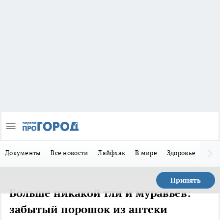
Документы
Все новости
Лайфхак
В мире
Здоровье
Зака
Принять
Больше никакой тли и муравьев:
забытый порошок из аптеки