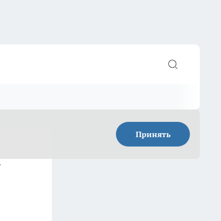
Принять
л