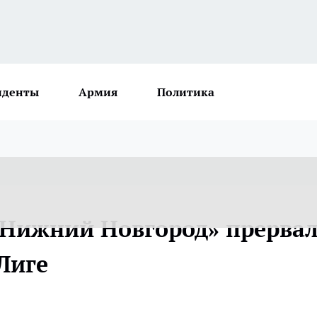
иденты
Армия
Политика
«Нижний Новгород» прерва
Лиге