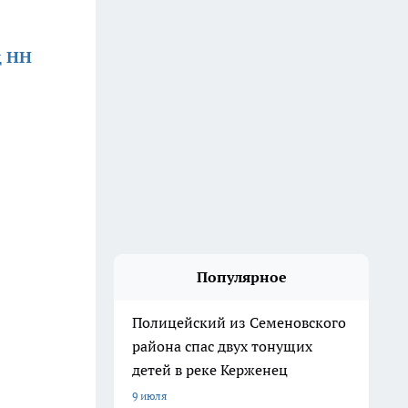
д НН
Популярное
Полицейский из Семеновского
района спас двух тонущих
детей в реке Керженец
9 июля