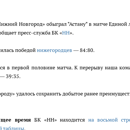
ижний Новгород» обыграл "Астану" в матче Единой 
ообщает пресс-служба БК «
НН
».
шилась победой
нижегородцев
— 84:80.
ся в первой половине матча. К перерыву наша ком
— 39:35.
оду» удалось сохранить добытое ранее преимуществ
ящее время
БК «НН» находится
на восьмой стр
й таблицы
.