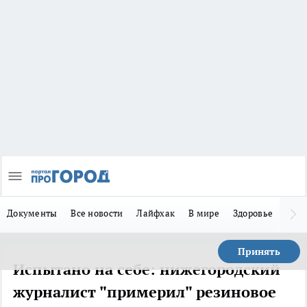
Документы
Все новости
Лайфхак
В мире
Здоровье
Зака
Принять
Испытано на себе: нижегородский
журналист "примерил" резиновое