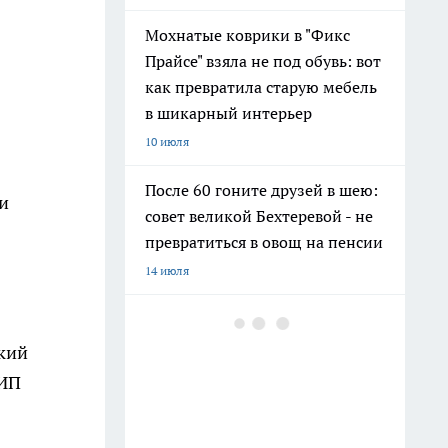
Мохнатые коврики в "Фикс
Прайсе" взяла не под обувь: вот
как превратила старую мебель
в шикарный интерьер
10 июля
После 60 гоните друзей в шею:
и
совет великой Бехтеревой - не
превратиться в овощ на пенсии
14 июля
Гигант с нежной душой: как
создать белоснежную стену
кий
цветов, от которой
 ИП
невозможно отвести взгляд
13 июля