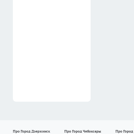
ноги меньше устают даже
после целого дня
01:00
На спуске к метромосту в
Нижнем Новгороде
ограничат правую полосу до
конца сентября
00:52
Про Город Дзержинск
Про Город Чебоксары
Про Город