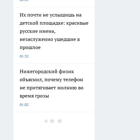
Их почти не услышишь на
детской площадке: красивые
русские имена,
незаслуженно ушедшие в
прошлое
01:32
Нижегородский физик
объяснил, почему телефон
не притягивает молнию во
время грозы
01:02
Обычные тапочки ушли в
утиль: россияне массово
выбирают новый вариант -