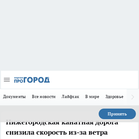
Документы
Все новости
Лайфхак
В мире
Здоровье
Зака
Принять
Нижегородская канатная дорога
снизила скорость из-за ветра