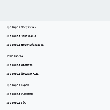
Про Город Дзержинск
Про Город Чебоксары
Про Город Новочебоксарск
Наша Газета
Про Город Иваново
Про Город Йошкар-Ола
Про Город Курск
Про Город Рыбинск
Про Город Уфа