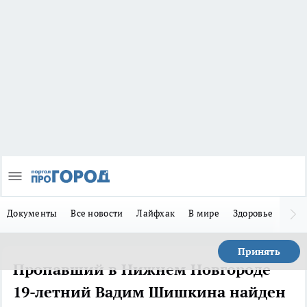
Документы
Все новости
Лайфхак
В мире
Здоровье
Зака
Принять
Пропавший в Нижнем Новгороде
19-летний Вадим Шишкина найден