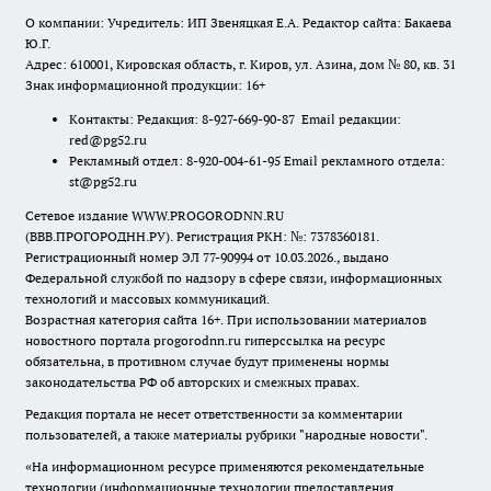
О компании: Учредитель: ИП Звеняцкая Е.А. Редактор сайта: Бакаева
Ю.Г.
Адрес: 610001, Кировская область, г. Киров, ул. Азина, дом № 80, кв. 31
Знак информационной продукции: 16+
Контакты: Редакция: 8-927-669-90-87 Email редакции:
red@pg52.ru
Рекламный отдел: 8-920-004-61-95 Email рекламного отдела:
st@pg52.ru
Сетевое издание WWW.PROGORODNN.RU
(ВВВ.ПРОГОРОДНН.РУ). Регистрация РКН: №: 7378360181.
Регистрационный номер ЭЛ 77-90994 от 10.03.2026., выдано
Федеральной службой по надзору в сфере связи, информационных
технологий и массовых коммуникаций.
Возрастная категория сайта 16+. При использовании материалов
новостного портала progorodnn.ru гиперссылка на ресурс
обязательна
,
в противном случае будут применены нормы
законодательства РФ об авторских и смежных правах.
Редакция портала не несет ответственности за комментарии
пользователей, а также материалы рубрики "народные новости".
«На информационном ресурсе применяются рекомендательные
технологии (информационные технологии предоставления