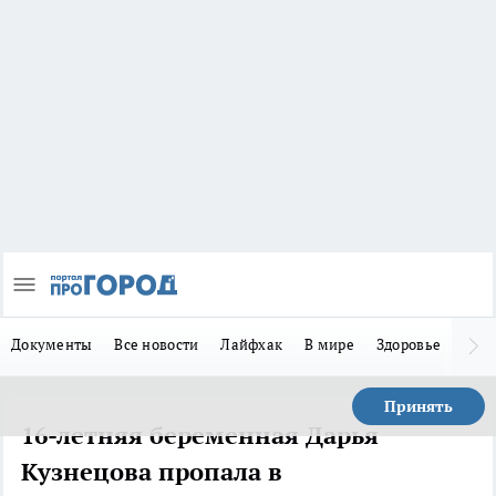
Документы
Все новости
Лайфхак
В мире
Здоровье
Зака
Принять
16-летняя беременная Дарья
Кузнецова пропала в