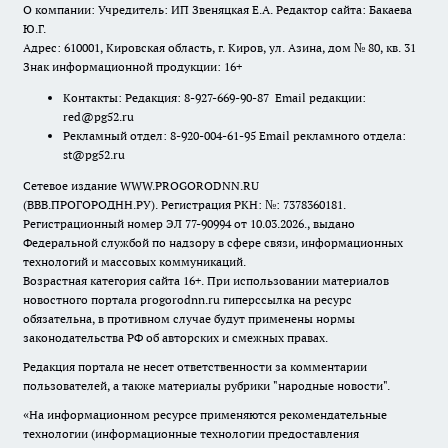
О компании: Учредитель: ИП Звеняцкая Е.А. Редактор сайта: Бакаева
Ю.Г.
Адрес: 610001, Кировская область, г. Киров, ул. Азина, дом № 80, кв. 31
Знак информационной продукции: 16+
Контакты: Редакция: 8-927-669-90-87 Email редакции:
red@pg52.ru
Рекламный отдел: 8-920-004-61-95 Email рекламного отдела:
st@pg52.ru
Сетевое издание WWW.PROGORODNN.RU
(ВВВ.ПРОГОРОДНН.РУ). Регистрация РКН: №: 7378360181.
Регистрационный номер ЭЛ 77-90994 от 10.03.2026., выдано
Федеральной службой по надзору в сфере связи, информационных
технологий и массовых коммуникаций.
Возрастная категория сайта 16+. При использовании материалов
новостного портала progorodnn.ru гиперссылка на ресурс
обязательна
,
в противном случае будут применены нормы
законодательства РФ об авторских и смежных правах.
Редакция портала не несет ответственности за комментарии
пользователей, а также материалы рубрики "народные новости".
«На информационном ресурсе применяются рекомендательные
технологии (информационные технологии предоставления