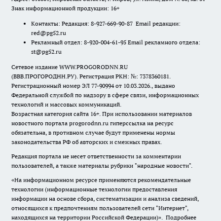
Знак информационной продукции: 16+
Контакты: Редакция: 8-927-669-90-87 Email редакции:
red@pg52.ru
Рекламный отдел: 8-920-004-61-95 Email рекламного отдела:
st@pg52.ru
Сетевое издание WWW.PROGORODNN.RU
(ВВВ.ПРОГОРОДНН.РУ). Регистрация РКН: №: 7378360181.
Регистрационный номер ЭЛ 77-90994 от 10.03.2026., выдано
Федеральной службой по надзору в сфере связи, информационных
технологий и массовых коммуникаций.
Возрастная категория сайта 16+. При использовании материалов
новостного портала progorodnn.ru гиперссылка на ресурс
обязательна
,
в противном случае будут применены нормы
законодательства РФ об авторских и смежных правах.
Редакция портала не несет ответственности за комментарии
пользователей, а также материалы рубрики "народные новости".
«На информационном ресурсе применяются рекомендательные
технологии (информационные технологии предоставления
информации на основе сбора, систематизации и анализа сведений,
относящихся к предпочтениям пользователей сети "Интернет",
находящихся на территории Российской Федерации)».
Подробнее