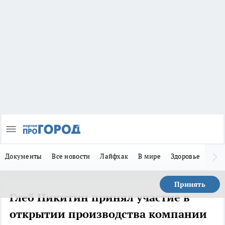
Документы
Все новости
Лайфхак
В мире
Здоровье
Зака
Принять
Глеб Никитин принял участие в
открытии производства компании