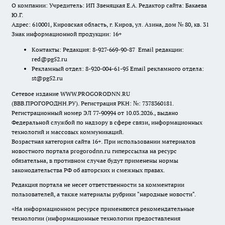
О компании: Учредитель: ИП Звеняцкая Е.А. Редактор сайта: Бакаева
Ю.Г.
Адрес: 610001, Кировская область, г. Киров, ул. Азина, дом № 80, кв. 31
Знак информационной продукции: 16+
Контакты: Редакция: 8-927-669-90-87 Email редакции:
red@pg52.ru
Рекламный отдел: 8-920-004-61-95 Email рекламного отдела:
st@pg52.ru
Сетевое издание WWW.PROGORODNN.RU
(ВВВ.ПРОГОРОДНН.РУ). Регистрация РКН: №: 7378360181.
Регистрационный номер ЭЛ 77-90994 от 10.03.2026., выдано
Федеральной службой по надзору в сфере связи, информационных
технологий и массовых коммуникаций.
Возрастная категория сайта 16+. При использовании материалов
новостного портала progorodnn.ru гиперссылка на ресурс
обязательна
,
в противном случае будут применены нормы
законодательства РФ об авторских и смежных правах.
Редакция портала не несет ответственности за комментарии
пользователей, а также материалы рубрики "народные новости".
«На информационном ресурсе применяются рекомендательные
технологии (информационные технологии предоставления