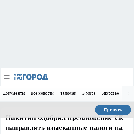
Документы
Все новости
Лайфхак
В мире
Здоровье
Зака
Принять
Никитин одобрил предложение СК
направлять взысканные налоги на