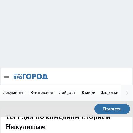
Документы
Все новости
Лайфхак
В мире
Здоровье
Зака
Принять
Тест дня по комедиям с Юрием
Никулиным