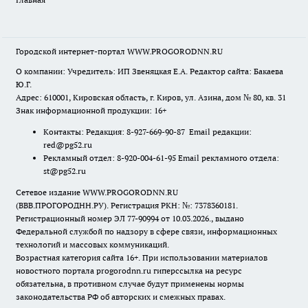
Городской интернет-портал WWW.PROGORODNN.RU
О компании: Учредитель: ИП Звеняцкая Е.А. Редактор сайта: Бакаева
Ю.Г.
Адрес: 610001, Кировская область, г. Киров, ул. Азина, дом № 80, кв. 31
Знак информационной продукции: 16+
Контакты: Редакция: 8-927-669-90-87 Email редакции:
red@pg52.ru
Рекламный отдел: 8-920-004-61-95 Email рекламного отдела:
st@pg52.ru
Сетевое издание WWW.PROGORODNN.RU
(ВВВ.ПРОГОРОДНН.РУ). Регистрация РКН: №: 7378360181.
Регистрационный номер ЭЛ 77-90994 от 10.03.2026., выдано
Федеральной службой по надзору в сфере связи, информационных
технологий и массовых коммуникаций.
Возрастная категория сайта 16+. При использовании материалов
новостного портала progorodnn.ru гиперссылка на ресурс
обязательна
,
в противном случае будут применены нормы
законодательства РФ об авторских и смежных правах.