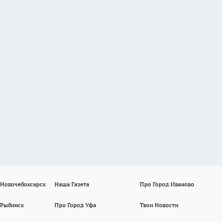
 Новочебоксарск
Наша Газета
Про Город Иваново
 Рыбинск
Про Город Уфа
Твои Новости