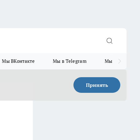
Мы ВКонтакте
Мы в Telegram
Мы в MAX
Принять