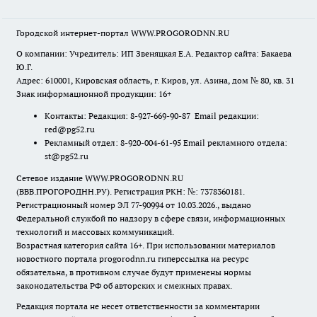
Городской интернет-портал WWW.PROGORODNN.RU
О компании: Учредитель: ИП Звеняцкая Е.А. Редактор сайта: Бакаева
Ю.Г.
Адрес: 610001, Кировская область, г. Киров, ул. Азина, дом № 80, кв. 31
Знак информационной продукции: 16+
Контакты: Редакция: 8-927-669-90-87 Email редакции:
red@pg52.ru
Рекламный отдел: 8-920-004-61-95 Email рекламного отдела:
st@pg52.ru
Сетевое издание WWW.PROGORODNN.RU
(ВВВ.ПРОГОРОДНН.РУ). Регистрация РКН: №: 7378360181.
Регистрационный номер ЭЛ 77-90994 от 10.03.2026., выдано
Федеральной службой по надзору в сфере связи, информационных
технологий и массовых коммуникаций.
Возрастная категория сайта 16+. При использовании материалов
новостного портала progorodnn.ru гиперссылка на ресурс
обязательна
,
в противном случае будут применены нормы
законодательства РФ об авторских и смежных правах.
Редакция портала не несет ответственности за комментарии