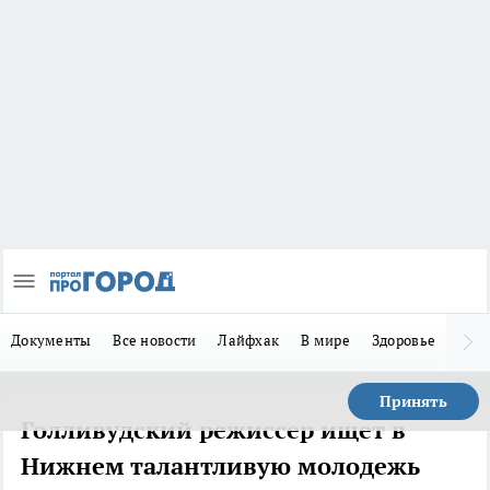
Документы
Все новости
Лайфхак
В мире
Здоровье
Зака
Принять
Голливудский режиссер ищет в
Нижнем талантливую молодежь