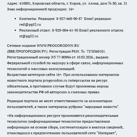
Адрес: 610001, Кировская область, г. Киров, ул. Азина, дом № 80, кв. 31
Знак информационной продукции: 16+
Контакты: Редакция: 8-927-669-90-87 Email редакции:
red@pg52.ru
Рекламный отдел: 8-920-004-61-95 Email рекламного отдела:
st@pg52.ru
Сетевое издание WWW.PROGORODNN.RU
(ВВВ.ПРОГОРОДНН.РУ). Регистрация РКН: №: 7378360181.
Регистрационный номер ЭЛ 77-90994 от 10.03.2026., выдано
Федеральной службой по надзору в сфере связи, информационных
технологий и массовых коммуникаций.
Возрастная категория сайта 16+. При использовании материалов
новостного портала progorodnn.ru гиперссылка на ресурс
обязательна
,
в противном случае будут применены нормы
законодательства РФ об авторских и смежных правах.
Редакция портала не несет ответственности за комментарии
пользователей, а также материалы рубрики "народные новости".
«На информационном ресурсе применяются рекомендательные
технологии (информационные технологии предоставления
информации на основе сбора, систематизации и анализа сведений,
относящихся к предпочтениям пользователей сети "Интернет",