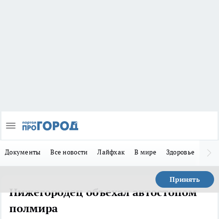
Документы
Все новости
Лайфхак
В мире
Здоровье
Зака
Принять
Нижегородец объехал автостопом
полмира