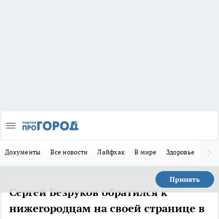
Документы
Все новости
Лайфхак
В мире
Здоровье
Зака
Принять
Сергей Безруков обратился к
нижегородцам на своей странице в