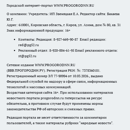
Городской интернет-портал WWW.PROGORODNN.RU
О компании: Учредитель: ИП Звеняцкая Е.А. Редактор сайта: Бакаева
Ю.Г.
Адрес: 610001, Кировская область, г. Киров, ул. Азина, дом № 80, кв. 31
Знак информационной продукции: 16+
Контакты: Редакция: 8-927-669-90-87 Email редакции:
red@pg52.ru
Рекламный отдел: 8-920-004-61-95 Email рекламного отдела:
st@pg52.ru
Сетевое издание WWW.PROGORODNN.RU
(ВВВ.ПРОГОРОДНН.РУ). Регистрация РКН: №: 7378360181.
Регистрационный номер ЭЛ 77-90994 от 10.03.2026., выдано
Федеральной службой по надзору в сфере связи, информационных
технологий и массовых коммуникаций.
Возрастная категория сайта 16+. При использовании материалов
новостного портала progorodnn.ru гиперссылка на ресурс
обязательна
,
в противном случае будут применены нормы
законодательства РФ об авторских и смежных правах.
Редакция портала не несет ответственности за комментарии
пользователей, а также материалы рубрики "народные новости".