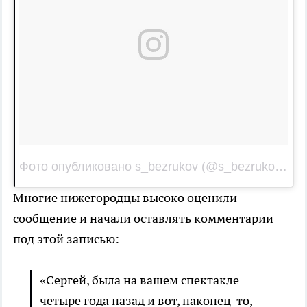
Фото опубликовано s_bezrukov (@s_bezrukov)
Янв
Многие нижегородцы высоко оценили
сообщение и начали оставлять комментарии
под этой записью:
«Сергей, была на вашем спектакле
четыре года назад и вот, наконец-то,