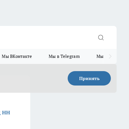
Мы ВКонтакте
Мы в Telegram
Мы в MAX
Принять
д НН