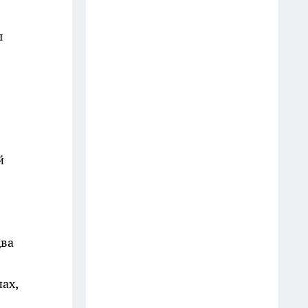
Грузии одобрил
13 июля
ы
Туалет пахнет как дорогой
отель: добавляю пару капель в
подставку ёршика — и
никакого «аромата общаги»
20 июля
й
Пластиковые ящики
выпрашиваю у соседей: как
смастерить из 6 "коробок"
мобильную кухню на даче
24 июля
два
Старое окно с рамой — не
ах,
мусор, а сокровище: сделал из
него «фальш‑витраж» и