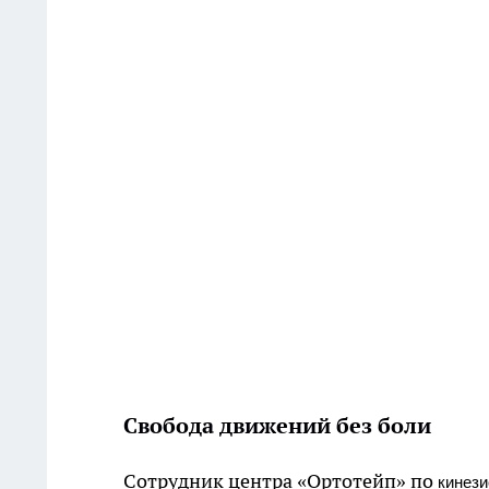
Свобода движений без боли
Сотрудник центра
«Ортоте
йп»
по
кинези