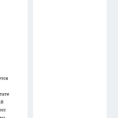
создать белоснежную стену
цветов, от которой
невозможно отвести взгляд
13 июля
Шоколад, достойный короны:
любимый десерт Елизаветы II
по простому рецепту из
Букингемского дворца
16 июля
Эксперты назвали отличный
ется
растворимый кофе: беру по 3
банки себе, на подарок и в
тате
офис – проверенное качество
ий
13 июля
есс
6 опасных деревьев, которые
ма.