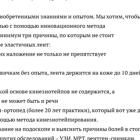
риобретенными знаниями и опытом. Мы хотим, чтоб
олью с помощью инновационного метода
инимум три причины, по которым не стоит
е эластичных лент:
их наложение не только не препятствует
ичкам без опыта, лента держится на коже до 10 дне
кой основе кинезиотейпов не содержится, а
 не может быть и речи
ортопед (более 20 лет практики), который вот уже 
омощью метода кинезиотейпирования.
вание на подоскопе и выяснить причины болей в стоп
других обследований – УЗИ, МРТ, рентген-снимкам.