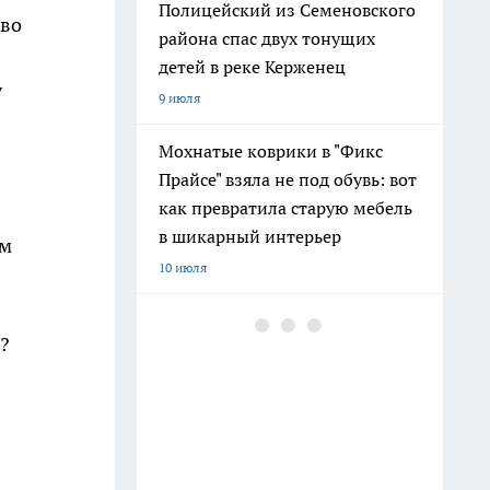
Полицейский из Семеновского
 во
района спас двух тонущих
детей в реке Керженец
у
9 июля
Мохнатые коврики в "Фикс
Прайсе" взяла не под обувь: вот
как превратила старую мебель
в шикарный интерьер
ым
10 июля
После 60 гоните друзей в шею:
?
совет великой Бехтеревой - не
превратиться в овощ на пенсии
14 июля
Гигант с нежной душой: как