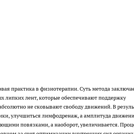
овая практика в физиотерапии. Суть метода заключа
х липких лент, которые обеспечивают поддержку
бсолютно не сковывают свободу движений. В резуль
ики, улучшиться лимфодренаж, а амплитуда движен
ующими повязками, а наоборот, увеличивается. Проц
овном за счет оптимизации внутренних сил организ