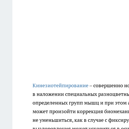
Кинезиотейпирование
– совершенно н
в наложении специальных разноцветны
определенных групп мышц и при этом а
может произойти коррекция биомехан
не уменьшиться, как в случае с фиксир
выздоровления может ускориться в осн