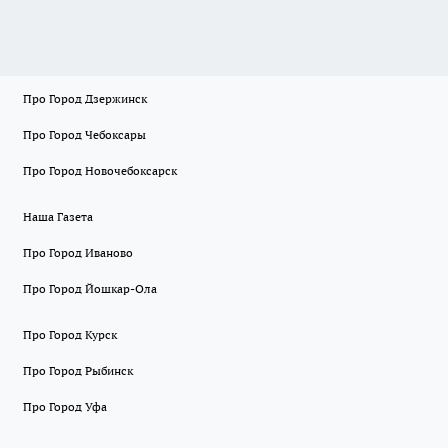
Про Город Дзержинск
Про Город Чебоксары
Про Город Новочебоксарск
Наша Газета
Про Город Иваново
Про Город Йошкар-Ола
Про Город Курск
Про Город Рыбинск
Про Город Уфа