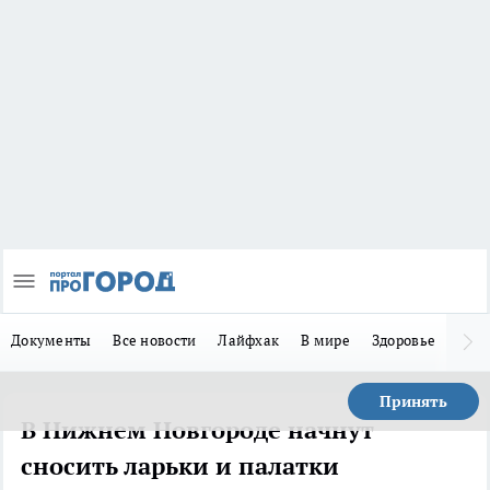
Документы
Все новости
Лайфхак
В мире
Здоровье
Зака
Принять
В Нижнем Новгороде начнут
сносить ларьки и палатки