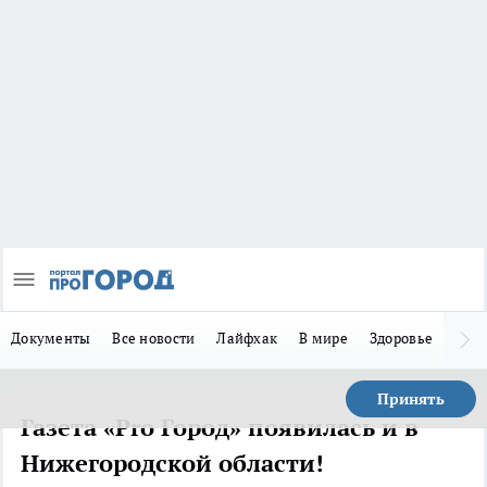
Документы
Все новости
Лайфхак
В мире
Здоровье
Зака
Принять
Газета «Pro Город» появилась и в
Нижегородской области!