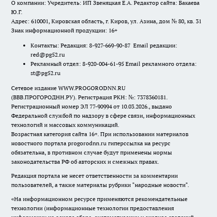
О компании: Учредитель: ИП Звеняцкая Е.А. Редактор сайта: Бакаева
Ю.Г.
Адрес: 610001, Кировская область, г. Киров, ул. Азина, дом № 80, кв. 31
Знак информационной продукции: 16+
Контакты: Редакция: 8-927-669-90-87 Email редакции:
red@pg52.ru
Рекламный отдел: 8-920-004-61-95 Email рекламного отдела:
st@pg52.ru
Сетевое издание WWW.PROGORODNN.RU
(ВВВ.ПРОГОРОДНН.РУ). Регистрация РКН: №: 7378360181.
Регистрационный номер ЭЛ 77-90994 от 10.03.2026., выдано
Федеральной службой по надзору в сфере связи, информационных
технологий и массовых коммуникаций.
Возрастная категория сайта 16+. При использовании материалов
новостного портала progorodnn.ru гиперссылка на ресурс
обязательна
,
в противном случае будут применены нормы
законодательства РФ об авторских и смежных правах.
Редакция портала не несет ответственности за комментарии
пользователей, а также материалы рубрики "народные новости".
«На информационном ресурсе применяются рекомендательные
технологии (информационные технологии предоставления