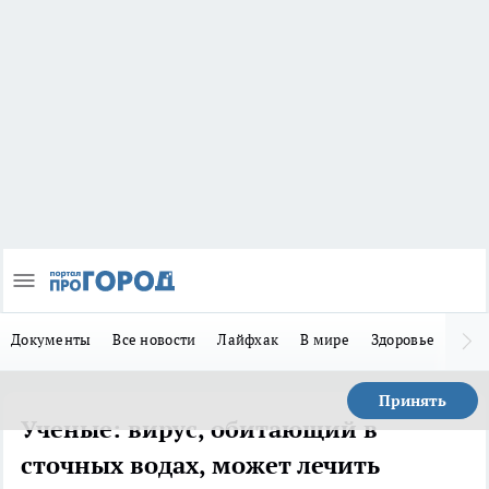
Документы
Все новости
Лайфхак
В мире
Здоровье
Зака
Принять
Ученые: вирус, обитающий в
сточных водах, может лечить