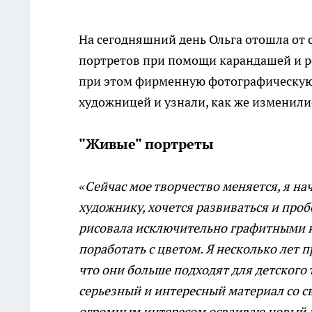
На сегодняшний день Ольга отошла от 
портретов при помощи карандашей и р
при этом фирменную фотографическую
художницей и узнали, как же изменилис
"Живые" портреты
«Сейчас мое творчество меняется, я на
художнику, хочется развиваться и пробо
рисовала исключительно графитными к
поработать с цветом. Я несколько лет
что они больше подходят для детского т
серьезный и интересный материал со св
огромным интересом осваиваю новый д