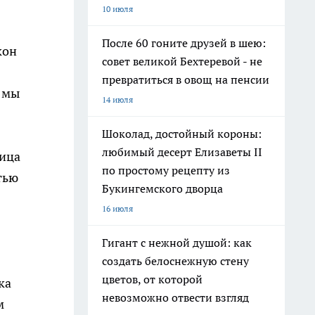
10 июля
После 60 гоните друзей в шею:
кон
совет великой Бехтеревой - не
превратиться в овощ на пенсии
 мы
14 июля
Шоколад, достойный короны:
любимый десерт Елизаветы II
ница
по простому рецепту из
тью
Букингемского дворца
16 июля
Гигант с нежной душой: как
создать белоснежную стену
цветов, от которой
ка
невозможно отвести взгляд
м