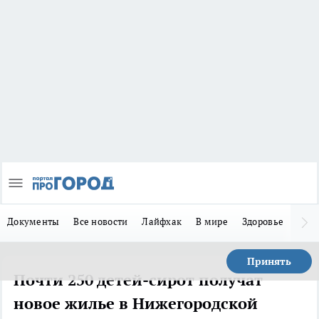
Документы
Все новости
Лайфхак
В мире
Здоровье
Зака
Принять
Почти 250 детей-сирот получат
новое жилье в Нижегородской