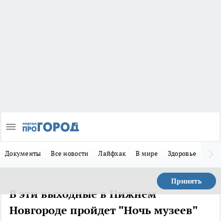
Документы
Все новости
Лайфхак
В мире
Здоровье
Зака
Принять
В эти выходные в Нижнем
Новгороде пройдет "Ночь музеев"