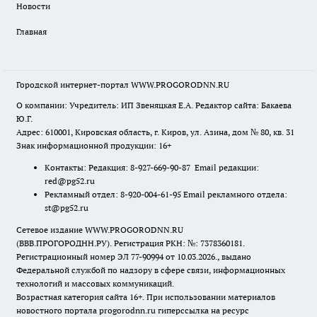
Новости
Главная
Городской интернет-портал WWW.PROGORODNN.RU
О компании: Учредитель: ИП Звеняцкая Е.А. Редактор сайта: Бакаева
Ю.Г.
Адрес: 610001, Кировская область, г. Киров, ул. Азина, дом № 80, кв. 31
Знак информационной продукции: 16+
Контакты: Редакция: 8-927-669-90-87 Email редакции:
red@pg52.ru
Рекламный отдел: 8-920-004-61-95 Email рекламного отдела:
st@pg52.ru
Сетевое издание WWW.PROGORODNN.RU
(ВВВ.ПРОГОРОДНН.РУ). Регистрация РКН: №: 7378360181.
Регистрационный номер ЭЛ 77-90994 от 10.03.2026., выдано
Федеральной службой по надзору в сфере связи, информационных
технологий и массовых коммуникаций.
Возрастная категория сайта 16+. При использовании материалов
новостного портала progorodnn.ru гиперссылка на ресурс