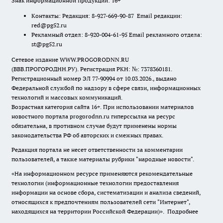
Знак информационной продукции: 16+
Контакты: Редакция: 8-927-669-90-87 Email редакции:
red@pg52.ru
Рекламный отдел: 8-920-004-61-95 Email рекламного отдела:
st@pg52.ru
Сетевое издание WWW.PROGORODNN.RU
(ВВВ.ПРОГОРОДНН.РУ). Регистрация РКН: №: 7378360181.
Регистрационный номер ЭЛ 77-90994 от 10.03.2026., выдано
Федеральной службой по надзору в сфере связи, информационных
технологий и массовых коммуникаций.
Возрастная категория сайта 16+. При использовании материалов
новостного портала progorodnn.ru гиперссылка на ресурс
обязательна
,
в противном случае будут применены нормы
законодательства РФ об авторских и смежных правах.
Редакция портала не несет ответственности за комментарии
пользователей, а также материалы рубрики "народные новости".
«На информационном ресурсе применяются рекомендательные
технологии (информационные технологии предоставления
информации на основе сбора, систематизации и анализа сведений,
относящихся к предпочтениям пользователей сети "Интернет",
находящихся на территории Российской Федерации)».
Подробнее