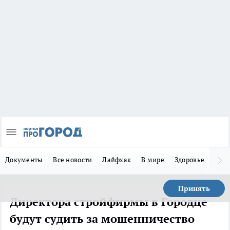
Документы
Все новости
Лайфхак
В мире
Здоровье
Зака
Принять
Директора стройфирмы в Городце
будут судить за мошенничество