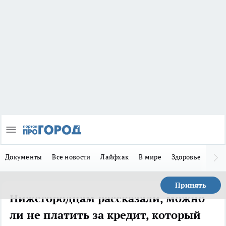
Документы
Все новости
Лайфхак
В мире
Здоровье
Зака
Принять
Нижегородцам рассказали, можно
ли не платить за кредит, который