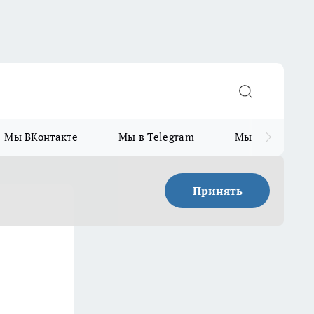
Мы ВКонтакте
Мы в Telegram
Мы в MAX
Принять