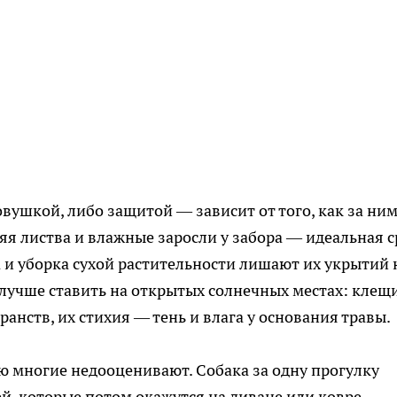
овушкой, либо защитой — зависит от того, как за ни
яя листва и влажные заросли у забора — идеальная с
а и уборка сухой растительности лишают их укрытий 
лучше ставить на открытых солнечных местах: клещ
ранств, их стихия — тень и влага у основания травы.
 многие недооценивают. Собака за одну прогулку
й, которые потом окажутся на диване или ковре.