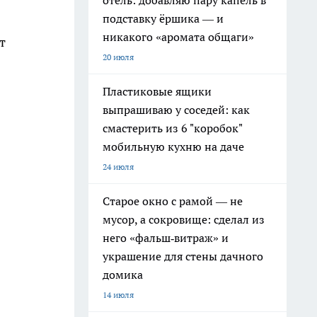
отель: добавляю пару капель в
подставку ёршика — и
никакого «аромата общаги»
т
20 июля
Пластиковые ящики
выпрашиваю у соседей: как
смастерить из 6 "коробок"
мобильную кухню на даче
24 июля
Старое окно с рамой — не
мусор, а сокровище: сделал из
него «фальш‑витраж» и
украшение для стены дачного
домика
14 июля