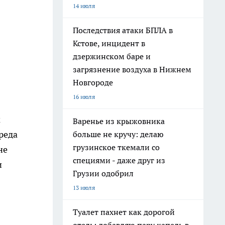
14 июля
Последствия атаки БПЛА в
Кстове, инцидент в
дзержинском баре и
загрязнение воздуха в Нижнем
Новгороде
16 июля
м
Варенье из крыжовника
реда
больше не кручу: делаю
грузинское ткемали со
не
специями - даже друг из
и
Грузии одобрил
13 июля
Туалет пахнет как дорогой