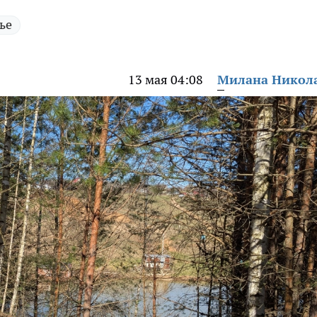
ье
13 мая 04:08
Милана Никол