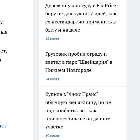
Деревянную посуду в Fix Price
беру не для кухни: 7 идей, как
её нестандартно применить в
на
быту и на даче
вые
15 июля
ет,
Грузовик пробил ограду и
е
влетел в парк "Швейцария" в
Нижнем Новгороде
24 июля
Купила в "Фикс Прайс"
обычную менажницу, но не
под конфеты: вот как
приспособила её на дачном
аст
участке
19 июля