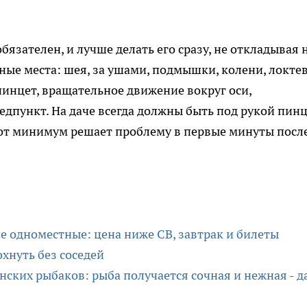
язателен, и лучше делать его сразу, не откладывая 
ые места: шея, за ушами, подмышки, колени, локте
пинцет, вращательное движение вокруг оси,
дпункт. На даче всегда должны быть под рукой пинц
от минимум решает проблему в первые минуты посл
пе одноместные: цена ниже СВ, завтрак и билеты
хнуть без соседей
ских рыбаков: рыба получается сочная и нежная - д