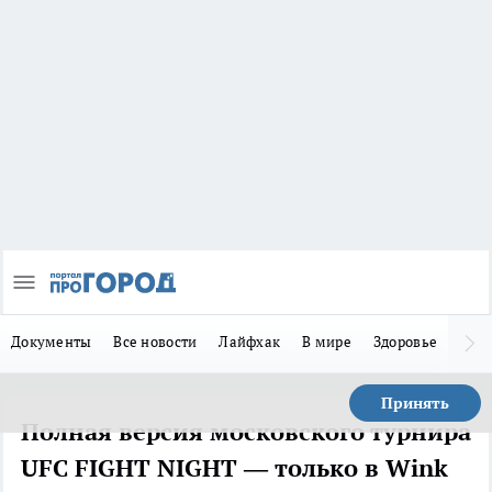
Документы
Все новости
Лайфхак
В мире
Здоровье
Зака
Принять
Полная версия московского турнира
UFC FIGHT NIGHT — только в Wink