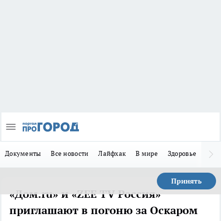
Документы
Все новости
Лайфхак
В мире
Здоровье
Зака
Принять
«Дом.ru» и «ZEE TV Россия»
приглашают в погоню за Оскаром