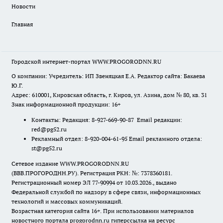
Новости
Главная
Городской интернет-портал WWW.PROGORODNN.RU
О компании: Учредитель: ИП Звеняцкая Е.А. Редактор сайта: Бакаева
Ю.Г.
Адрес: 610001, Кировская область, г. Киров, ул. Азина, дом № 80, кв. 31
Знак информационной продукции: 16+
Контакты: Редакция: 8-927-669-90-87 Email редакции:
red@pg52.ru
Рекламный отдел: 8-920-004-61-95 Email рекламного отдела:
st@pg52.ru
Сетевое издание WWW.PROGORODNN.RU
(ВВВ.ПРОГОРОДНН.РУ). Регистрация РКН: №: 7378360181.
Регистрационный номер ЭЛ 77-90994 от 10.03.2026., выдано
Федеральной службой по надзору в сфере связи, информационных
технологий и массовых коммуникаций.
Возрастная категория сайта 16+. При использовании материалов
новостного портала progorodnn.ru гиперссылка на ресурс