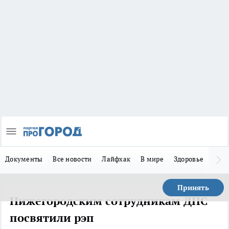
Документы
Все новости
Лайфхак
В мире
Здоровье
Зака
Принять
Нижегородским сотрудникам ДПС
посвятили рэп