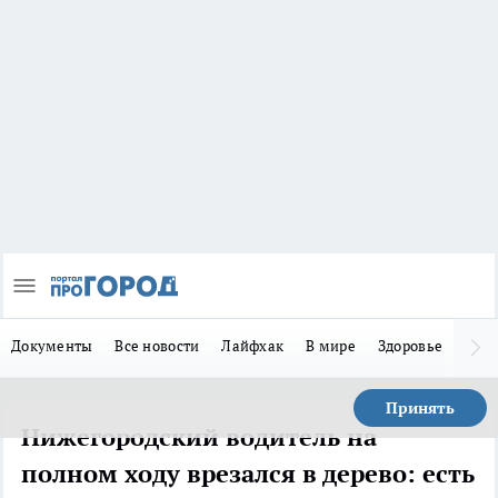
Документы
Все новости
Лайфхак
В мире
Здоровье
Зака
Принять
Нижегородский водитель на
полном ходу врезался в дерево: есть