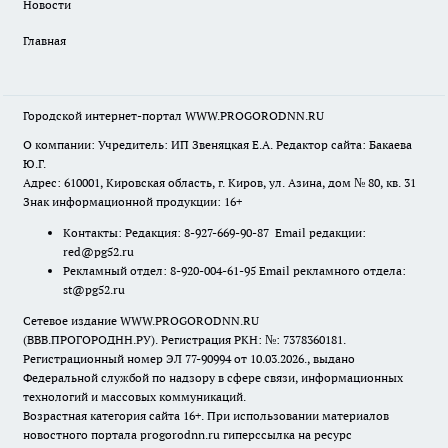
Новости
Главная
Городской интернет-портал WWW.PROGORODNN.RU
О компании: Учредитель: ИП Звеняцкая Е.А. Редактор сайта: Бакаева
Ю.Г.
Адрес: 610001, Кировская область, г. Киров, ул. Азина, дом № 80, кв. 31
Знак информационной продукции: 16+
Контакты: Редакция: 8-927-669-90-87 Email редакции:
red@pg52.ru
Рекламный отдел: 8-920-004-61-95 Email рекламного отдела:
st@pg52.ru
Сетевое издание WWW.PROGORODNN.RU
(ВВВ.ПРОГОРОДНН.РУ). Регистрация РКН: №: 7378360181.
Регистрационный номер ЭЛ 77-90994 от 10.03.2026., выдано
Федеральной службой по надзору в сфере связи, информационных
технологий и массовых коммуникаций.
Возрастная категория сайта 16+. При использовании материалов
новостного портала progorodnn.ru гиперссылка на ресурс