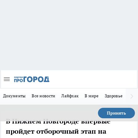
Документы
Все новости
Лайфхак
В мире
Здоровье
Зака
Принять
В Нижнем Новгороде впервые
пройдет отборочный этап на